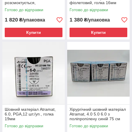
розсмоктується,
фіолетовий, голка 16мм
незабарвлений, 12 шт./уп.,
Готово до відправки
Готово до відправки
голка 19мм
1 820
1 380
₴/упаковка
₴/упаковка
Купити
Купити
Шовний матеріал Atramat,
Хірургічний шовний матеріал
6.0, PGA,12 шт./уп., голка
Atramat, 4.0 5.0 6.0 з
19мм
поліпропілену синій 75 см
голка 16мм
Готово до відправки
Готово до відправки