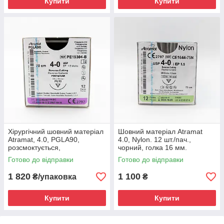
Купити
Купити
Хірургічний шовний матеріал
Шовний матеріал Atramat
Atramat, 4.0, PGLA90,
4.0, Nylon. 12 шт./пач.,
розсмоктується,
чорний, голка 16 мм.
незабарвлений, 12 шт./уп.,
Готово до відправки
Готово до відправки
голка 19мм
1 820
1 100
₴/упаковка
₴
Купити
Купити