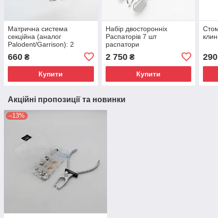
Матрична система
Набір двосторонніх
Стом
секційна (аналог
Распаторів 7 шт
клин
Palodent/Garrison): 2
распатори
кільця + 120 матриць + 20
660
2 750
290
₴
₴
клинців
Купити
Купити
Акційні пропозиції та новинки
–13%