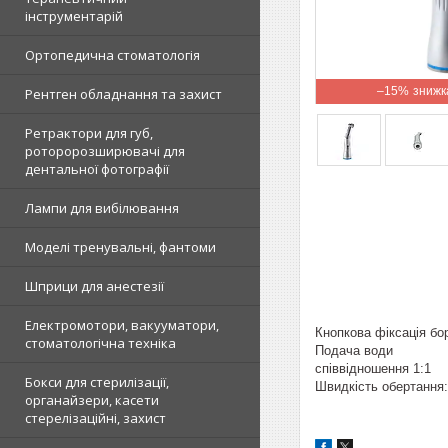
інструментарій
Ортопедична стоматологія
–15%
Рентген обладнання та захист
Ретрактори для губ,
роторорозширювачі для
дентальної фотографії
Лампи для вибілювання
Моделі тренувальні, фантоми
Шприци для анестезії
Електромотори, вакууматори,
Кнопкова фіксація бо
стоматологічна техніка
Подача води
співвідношення 1:1
Бокси для стерилізації,
Швидкість обертання:
органайзери, касети
стерелізаційні, захист