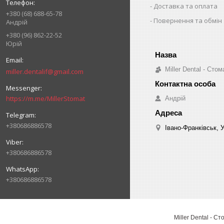
Доставка та оплата
+380 (68) 688-65-78
Повернення та обмін
Андрій
+380 (96) 862-22-52
Юрій
Miller Dental - Ст
miller.dentalif@gmail.com
https://m.me/MillerStomat
Андрій
+380686886578
Івано-Франківськ, 
+380686886578
+380686886578