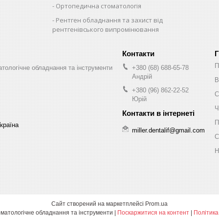
Ортопедична стоматологія
Рентген обладнання та захист від
рентгенівського випромінювання
Г
П
оматологічне обладнання та інструменти
+380 (68) 688-65-78
Андрій
В
+380 (96) 862-22-52
С
Юрій
Ч
П
Україна
miller.dentalif@gmail.com
С
Н
Сайт створений на маркетплейсі
Prom.ua
Miller Dental - Стоматологічне обладнання та інструменти |
Поскаржитися на контент
|
Політика