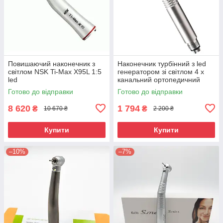
Повишаючий наконечник з
Наконечник турбінний з led
світлом NSK Ti-Max X95L 1:5
генератором зі світлом 4 х
led
канальний ортопедичний
Great
Готово до відправки
Готово до відправки
8 620
1 794
₴
₴
10 670 ₴
2 200 ₴
Купити
Купити
–10%
–7%