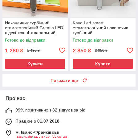
Наконечник турбінний
Kavo Led smart
стоматологічний Great з LED
стоматологічний наконечик
підсвіткою 4-х канальний,
турбінний
сталь
Готово до відправки
Готово до відправки
1 280
2 850
₴
₴
1 430 ₴
3 050 ₴
Купити
Купити
Показати ще
Про нас
99% позитивних з 82 відгуків за рік
Працює з 01.07.2018
м. Івано-Франківськ
Івано-Франківськ, Україна