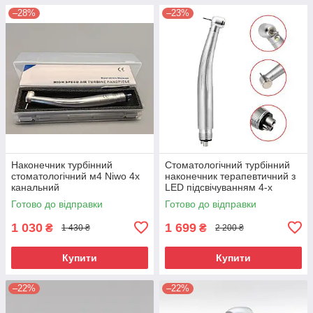
–28%
–23%
Наконечник турбінний
Стоматологічний турбінний
стоматологічний м4 Niwo 4х
наконечник терапевтичний з
канальний
LED підсвічуванням 4-х
канальний Great
Готово до відправки
Готово до відправки
1 030
1 699
₴
₴
1 430 ₴
2 200 ₴
Купити
Купити
–22%
–22%