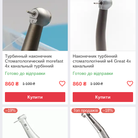
Турбинный наконечник
Наконечник турбінний
Стоматологический morefast
стоматологічний м4 Great 4х
4х канальный турбінний
канальний
стоматологічний
Готово до відправки
Готово до відправки
860
860
₴
₴
1 100 ₴
1 100 ₴
Купити
Купити
–19%
Топ продажів
–18%