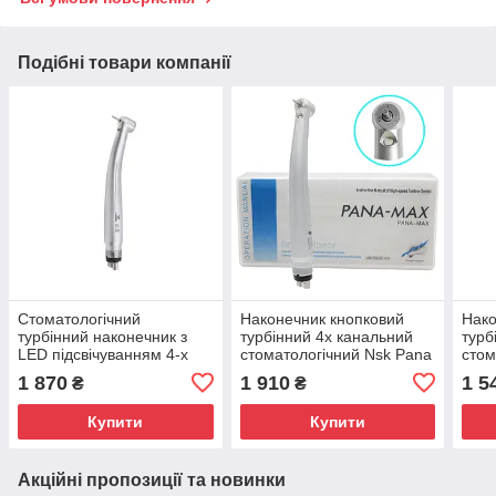
Подібні товари компанії
Стоматологічний
Наконечник кнопковий
Нако
турбінний наконечник з
турбінний 4х канальний
турб
LED підсвічуванням 4-х
стоматологічний Nsk Pana
стом
канальний 4х канальный
Max led підсвітка
Pana
1 870
1 910
1 5
₴
₴
спрей
голо
Купити
Купити
Акційні пропозиції та новинки