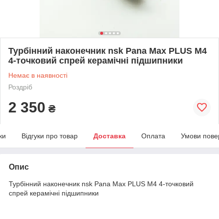
Турбінний наконечник nsk Pana Max PLUS M4
4-точковий спрей керамічні підшипники
Немає в наявності
Роздріб
2 350
₴
ки
Відгуки про товар
Доставка
Оплата
Умови пове
Опис
Турбінний наконечник nsk Pana Max PLUS M4 4-точковий
спрей керамічні підшипники