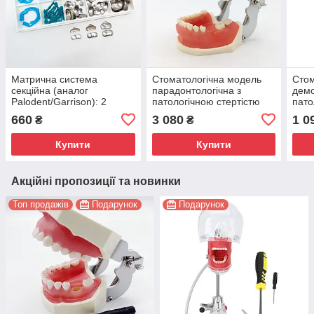
Матрична система
Стоматологічна модель
Стом
секційна (аналог
парадонтологічна з
демо
Palodent/Garrison): 2
патологічною стертістю
пато
кільця + 120 матриць + 20
зубів фантом
660
3 080
1 0
₴
₴
клинців
Купити
Купити
Акційні пропозиції та новинки
Топ продажів
Подарунок
Подарунок