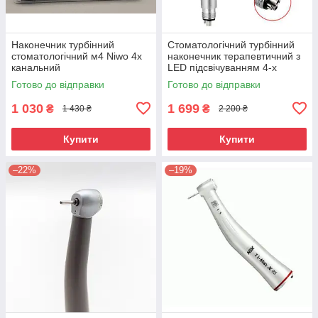
Наконечник турбінний
Стоматологічний турбінний
стоматологічний м4 Niwo 4х
наконечник терапевтичний з
канальний
LED підсвічуванням 4-х
канальний Great
Готово до відправки
Готово до відправки
1 030
1 699
₴
₴
1 430 ₴
2 200 ₴
Купити
Купити
–22%
–19%