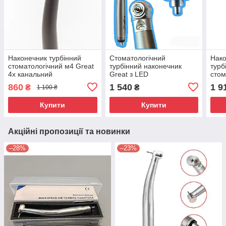
Наконечник турбінний
Стоматологічний
Нако
стоматологічний м4 Great
турбінний наконечник
турб
4х канальний
Great з LED
стом
підсвічуванням 4-х
Max 
860
1 540
1 9
₴
₴
1 100 ₴
канальний + ротор
Купити
Купити
Акційні пропозиції та новинки
–28%
–23%