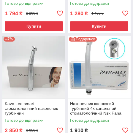
Great
сталь
Готово до відправки
Готово до відправки
1 794
1 280
₴
₴
2 200 ₴
1 430 ₴
Купити
Купити
–7%
Подарунок
Kavo Led smart
Наконечник кнопковий
стоматологічний наконечик
турбінний 4х канальний
турбінний
стоматологічний Nsk Pana
Max led підсвітка
Готово до відправки
Готово до відправки
2 850
1 910
₴
₴
3 050 ₴