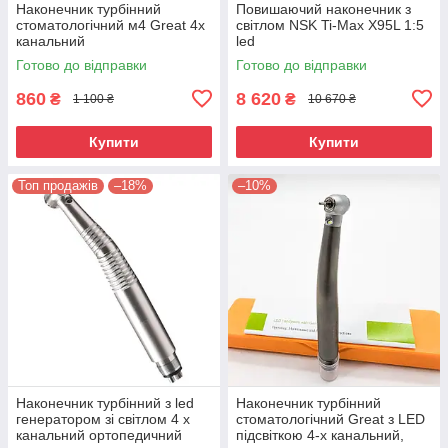
Наконечник турбінний
Повишаючий наконечник з
стоматологічний м4 Great 4х
світлом NSK Ti-Max X95L 1:5
канальний
led
Готово до відправки
Готово до відправки
860
8 620
₴
₴
1 100 ₴
10 670 ₴
Купити
Купити
Топ продажів
–18%
–10%
Наконечник турбінний з led
Наконечник турбінний
генератором зі світлом 4 х
стоматологічний Great з LED
канальний ортопедичний
підсвіткою 4-х канальний,