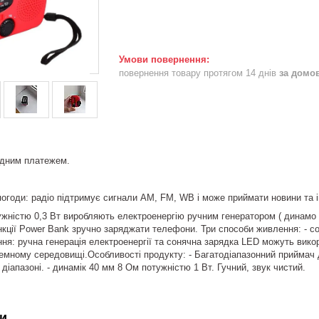
повернення товару протягом 14 днів
за домо
дним платежем.
погоди: радіо підтримує сигнали AM, FM, WB і може приймати новини та 
тужністю 0,3 Вт виробляють електроенергію ручним генератором ( динамо
ії Power Bank зручно заряджати телефони. Три способи живлення: - сон
ння: ручна генерація електроенергії та сонячна зарядка LED можуть вико
емному середовищі.Особливості продукту: - Багатодіапазонний приймач
діапазоні. - динамік 40 мм 8 Ом потужністю 1 Вт. Гучний, звук чистий.
и