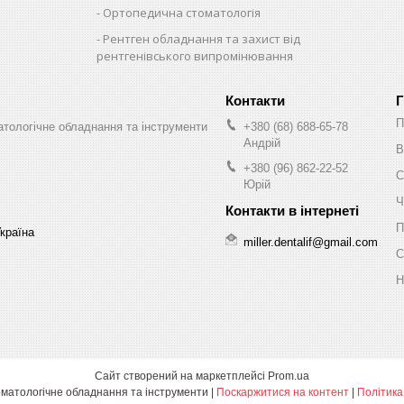
Ортопедична стоматологія
Рентген обладнання та захист від
рентгенівського випромінювання
Г
П
оматологічне обладнання та інструменти
+380 (68) 688-65-78
Андрій
В
+380 (96) 862-22-52
С
Юрій
Ч
П
Україна
miller.dentalif@gmail.com
С
Н
Сайт створений на маркетплейсі
Prom.ua
Miller Dental - Стоматологічне обладнання та інструменти |
Поскаржитися на контент
|
Політика