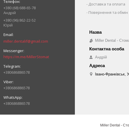
Доставка та оплата
+380 (68) 688-65-78
Повернення та обмін
Андрій
+380 (96) 862-22-52
Юрій
Miller Dental - Ст
miller.dentalif@gmail.com
https://m.me/MillerStomat
Андрій
+380686886578
Івано-Франківськ, 
+380686886578
+380686886578