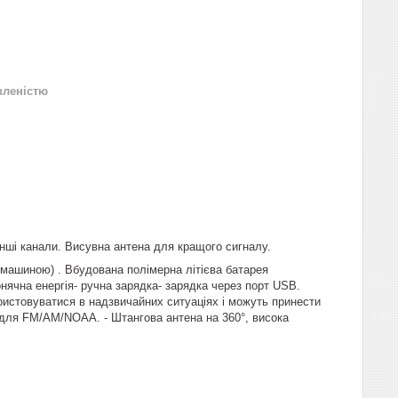
вленістю
інші канали. Висувна антена для кращого сигналу.
 машиною) . Вбудована полімерна літієва батарея
ячна енергія- ручна зарядка- зарядка через порт USB.
ристовуватися в надзвичайних ситуаціях і можуть принести
 для FM/AM/NOAA. - Штангова антена на 360°, висока