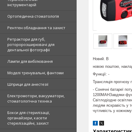
інструментарій
Ортопедична стоматологія
Рентген обладнання та захист
Ретрактори для губ,
роторорозширювачі для
дентальної фотографії
Новий. В
Лампи для вибілювання
новою поштою, накла
Моделі тренувальні, фантоми
Функції: -
Трансляція прогнозу 
Шприци для анестезії
- Сонячні батареї по
1200MAHЗавдяки функц
Електромотори, вакууматори,
Світлодіодне освітле
стоматологічна техніка
людям яскравість у т
чутливість у кожному 
Бокси для стерилізації,
органайзери, касети
стерелізаційні, захист
Характеристик