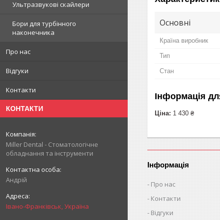
Ультразвукові скайлери
Основні
Бори для турбінного
наконечника
Країна виробник
Про нас
Тип
Відгуки
Стан
Контакти
Інформація дл
КОНТАКТИ
Ціна:
1 430 ₴
Miller Dental - Стоматологічне
обладнання та інструменти
Інформація
Андрій
Про нас
Контакти
Івано-Франківськ, Україна
Відгуки