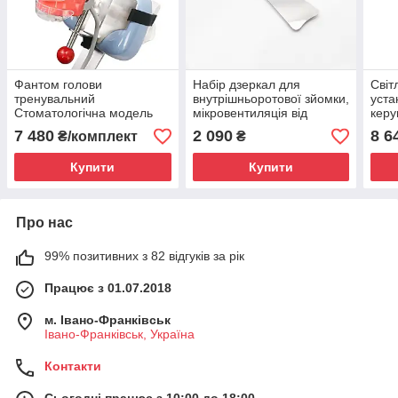
Фантом голови
Набір дзеркал для
Світ
тренувальний
внутрішньоротової зйомки,
уста
Стоматологічна модель
мікровентиляція від
керу
голови ( кріплення на
установки, 4шт.
Стом
7 480
2 090
8 6
₴/комплект
₴
підголовник установки)
стоматологічні
Купити
Купити
Про нас
99% позитивних з 82 відгуків за рік
Працює з 01.07.2018
м. Івано-Франківськ
Івано-Франківськ, Україна
Контакти