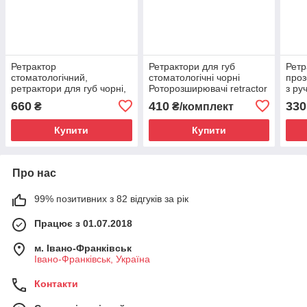
Ретрактор
Ретрактори для губ
Ретр
стоматологічний,
стоматологічні чорні
проз
ретрактори для губ чорні,
Роторозширювачі retractor
з ру
роторозширювачі (4 шт)
(4 шт.) для фото
660
410
330
₴
₴/комплект
Купити
Купити
Про нас
99% позитивних з 82 відгуків за рік
Працює з 01.07.2018
м. Івано-Франківськ
Івано-Франківськ, Україна
Контакти