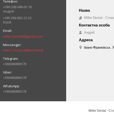
+380 (68) 688-65-78
Андрій
+380 (96) 862-22-52
Miller Dental - Ст
Юрій
Андрій
miller.dentalif@gmail.com
Івано-Франківськ, 
https://m.me/MillerStomat
+380686886578
+380686886578
+380686886578