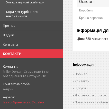
Основні
Ультразвукові скайлери
Виробник
Бори для турбінного
наконечника
Країна виробник
Про нас
Інформація дл
Відгуки
Ціна:
380 ₴/комплект
Контакти
КОНТАКТИ
Інформація
Miller Dental - Стоматологічне
Про нас
обладнання та інструменти
Контакти
Відгуки
Андрій
Доставка та оплата
Повернення та обмін
Івано-Франківськ, Україна