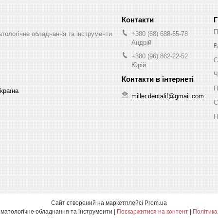
Г
П
оматологічне обладнання та інструменти
+380 (68) 688-65-78
Андрій
В
+380 (96) 862-22-52
С
Юрій
Ч
П
Україна
miller.dentalif@gmail.com
С
Н
Сайт створений на маркетплейсі
Prom.ua
Miller Dental - Стоматологічне обладнання та інструменти |
Поскаржитися на контент
|
Політика