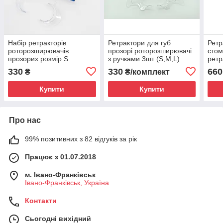
Набір ретракторів
Ретрактори для губ
Ретр
роторозширювачів
прозорі роторозширювачі
стом
прозорих розмір S
з ручками 3шт (S,M,L)
ретр
проз
330
330
660
₴
₴/комплект
(4 ш
Купити
Купити
Про нас
99% позитивних з 82 відгуків за рік
Працює з 01.07.2018
м. Івано-Франківськ
Івано-Франківськ, Україна
Контакти
Сьогодні вихідний