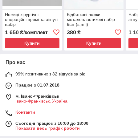
Ножиці хірургічні
Відбиткові ложки
Набі
операційні прямі та зігнуті
металопластикові набір
зігн
набір
6шт (s,m,l)
1 650
380
1 1
₴/комплект
₴
Купити
Купити
Про нас
99% позитивних з 82 відгуків за рік
Працює з 01.07.2018
м. Івано-Франківськ
Івано-Франківськ, Україна
Контакти
Сьогодні працює з 10:00 до 18:00
Показати весь графік роботи