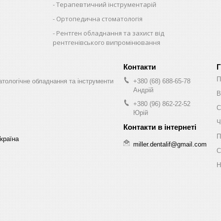
Терапевтичний інструментарій
Ортопедична стоматологія
Рентген обладнання та захист від
рентгенівського випромінювання
Г
П
оматологічне обладнання та інструменти
+380 (68) 688-65-78
Андрій
В
+380 (96) 862-22-52
С
Юрій
Ч
П
Україна
miller.dentalif@gmail.com
С
Н