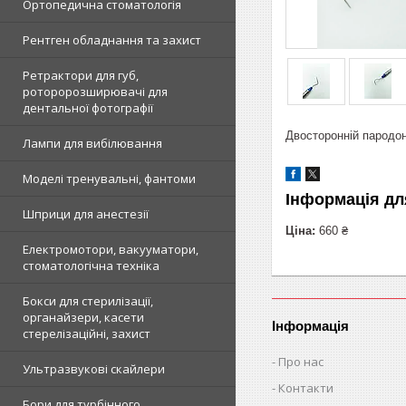
Ортопедична стоматологія
Рентген обладнання та захист
Ретрактори для губ,
роторорозширювачі для
дентальної фотографії
Двосторонній пародон
Лампи для вибілювання
Моделі тренувальні, фантоми
Інформація дл
Шприци для анестезії
Ціна:
660 ₴
Електромотори, вакууматори,
стоматологічна техніка
Бокси для стерилізації,
органайзери, касети
Інформація
стерелізаційні, захист
Про нас
Ультразвукові скайлери
Контакти
Бори для турбінного