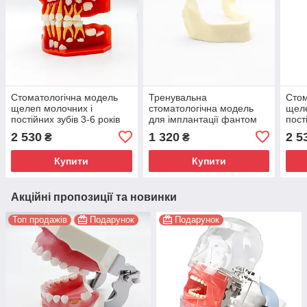
Стоматологічна модель
Тренувальна
Стом
щелеп молочних і
стоматологічна модель
щеле
постійних зубів 3-6 років
для імплантації фантом
пост
фантом
нижня щелепа тип 2
фан
2 530
1 320
2 5
₴
₴
Купити
Купити
Акційні пропозиції та новинки
Топ продажів
Подарунок
Подарунок