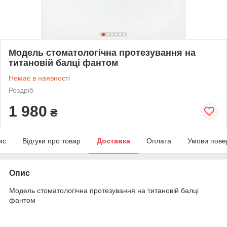
Модель стоматологічна протезування на
титановій балці фантом
Немає в наявності
Роздріб
1 980
₴
ис
Відгуки про товар
Доставка
Оплата
Умови пове
Опис
Модель стоматологічна протезування на титановій балці
фантом