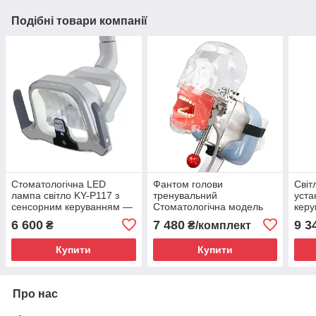
Подібні товари компанії
Стоматологічна LED
Фантом голови
Світ
лампа світло KY-P117 з
тренувальний
уста
сенсорним керуванням —
Стоматологічна модель
керу
регулювання яскравості та
голови ( кріплення на
Стом
6 600
7 480
9 3
₴
₴/комплект
температури
підголовник установки)
Купити
Купити
Про нас