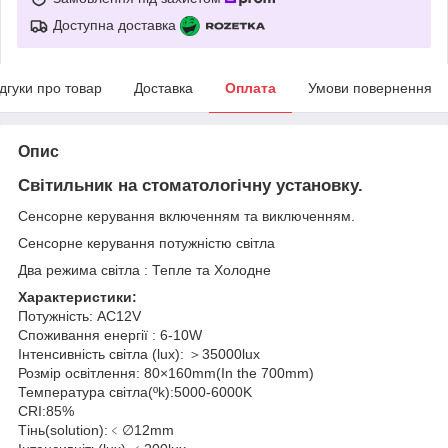
Доступна доставка
ідгуки про товар
Доставка
Оплата
Умови повернення
Опис
Світильник на стоматологічну установку.
Сенсорне керування включенням та виключенням.
Сенсорне керування потужністю світла
Два режима світла : Тепле та Холодне
Характеристики:
Потужність: AC12V
Споживання енергії : 6-10W
Інтенсивність світла (lux): ＞35000lux
Розмір освітлення: 80×160mm(In the 700mm)
Температура світла(ºk):5000-6000K
CRI:85%
Тінь(solution):﹤∅12mm