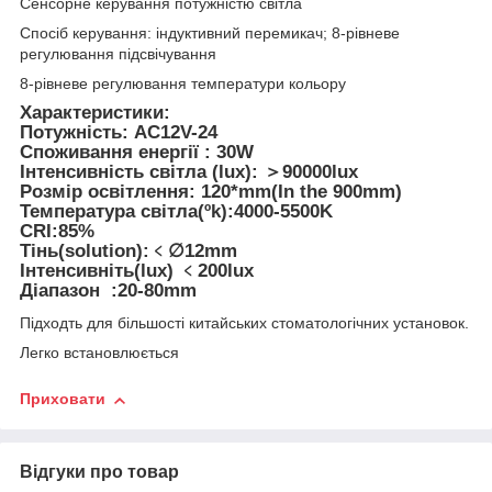
Сенсорне керування потужністю світла
Спосіб керування: індуктивний перемикач; 8-рівневе
регулювання підсвічування
8-рівневе регулювання температури кольору
Характеристики:
Потужність: AC12V-24
Споживання енергії : 30W
Інтенсивність світла (lux): ＞90000lux
Розмір освітлення: 120*mm(In the 900mm)
Температура світла(ºk):4000-5500K
CRI:85%
Тінь(solution):﹤∅12mm
Інтенсивніть(lux) ﹤200lux
Діапазон :20-80mm
Підходть для більшості китайських стоматологічних установок.
Легко встановлюється
Приховати
Відгуки про товар