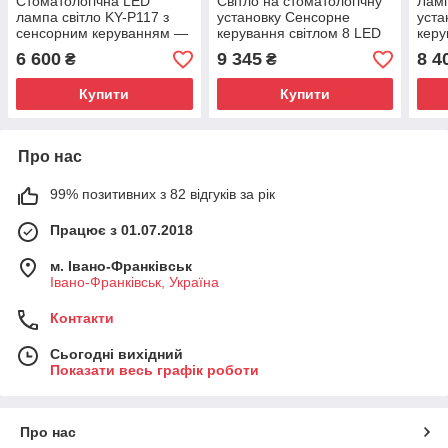
Стоматологічна LED
Світло на стоматологічну
Ламп
лампа світло KY-P117 з
установку Сенсорне
уста
сенсорним керуванням —
керування світлом 8 LED
керу
регулювання яскравості та
Стоматологічне світло
Стом
6 600
9 345
8 4
₴
₴
температури
Купити
Купити
Про нас
99% позитивних з 82 відгуків за рік
Працює з 01.07.2018
м. Івано-Франківськ
Івано-Франківськ, Україна
Контакти
Сьогодні вихідний
Показати весь графік роботи
Про нас