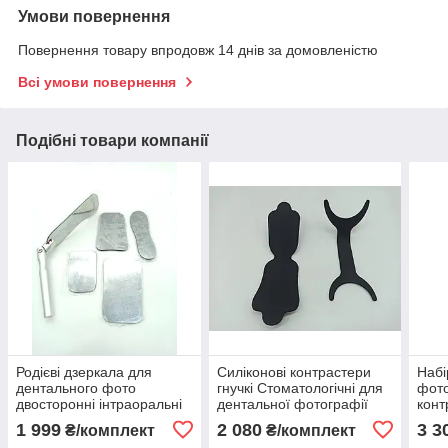
Умови повернення
Повернення товару впродовж 14 днів за домовленістю
Всі умови повернення
Подібні товари компанії
Родієві дзеркала для
Силіконові контрастери
Набі
дентального фото
гнучкі Стоматологічні для
фото
двосторонні інтраоральні
дентальної фотографії
конт
набір 5шт + ручка
дзер
1 999
2 080
3 3
₴/комплект
₴/комплект