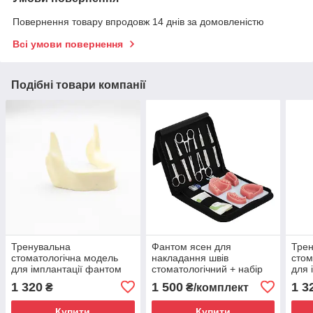
Повернення товару впродовж 14 днів за домовленістю
Всі умови повернення
Подібні товари компанії
Тренувальна
Фантом ясен для
Тре
стоматологічна модель
накладання швів
стом
для імплантації фантом
стоматологічний + набір
для 
нижня щелепа тип 2
інструментів
ниж
1 320
1 500
1 3
₴
₴/комплект
Купити
Купити