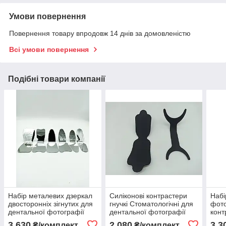
Умови повернення
Повернення товару впродовж 14 днів за домовленістю
Всі умови повернення
Подібні товари компанії
Набір металевих дзеркал
Силіконові контрастери
Набі
двосторонніх зігнутих для
гнучкі Стоматологічні для
фото
дентальної фотографії
дентальної фотографії
конт
дзер
3 630
2 080
3 3
₴/комплект
₴/комплект