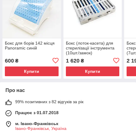
Бокс для борів 142 місця
Бокс (лоток-касета) для
Бокс
Panoramic синій
стерилізації інструмента
стер
(10шт./замок)
(7шт
автоклавируемая кассета
касс
600
1 620
2 1
₴
₴
Купити
Купити
Про нас
99% позитивних з 82 відгуків за рік
Працює з 01.07.2018
м. Івано-Франківськ
Івано-Франківськ, Україна