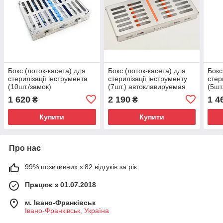
Бокс (лоток-касета) для
Бокс (лоток-касета) для
Бокс
стерилізації інструмента
стерилізації інструменту
стер
(10шт./замок)
(7шт.) автоклавируемая
(5шт
автоклавируемая кассета
кассета
авто
1 620
2 190
1 4
₴
₴
Купити
Купити
Про нас
99% позитивних з 82 відгуків за рік
Працює з 01.07.2018
м. Івано-Франківськ
Івано-Франківськ, Україна