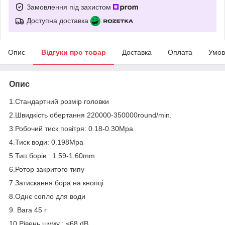
Замовлення під захистом
Доступна доставка
Опис
Відгуки про товар
Доставка
Оплата
Умов
Опис
1.Стандартний розмір головки
2.Швидкість обертання 220000-350000round/min.
3.Робочий тиск повітря: 0.18-0.30Mpa
4.Тиск води: 0.198Mpa
5.Тип борів : 1.59-1.60mm
6.Ротор закритого типу
7.Затискання бора на кнопці
8.Однє сопло для води
9. Вага 45 г
10.Рівень шуму : ≤68 dB