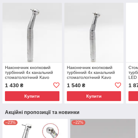
Наконечник кнопковий
Наконечник кнопковий
Стом
турбінний 4х канальний
турбінний 4х канальний
турб
стоматологічний Kavo
стоматологічний Kavo
LED 
ортопедична головка
ортопедична головка
кана
1 430
1 540
1 8
₴
₴
спр
Купити
Купити
Акційні пропозиції та новинки
–23%
–22%