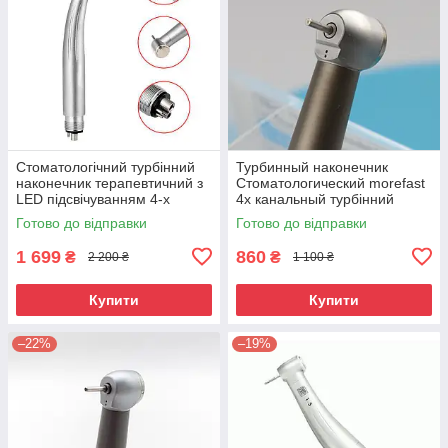
Стоматологічний турбінний
Турбинный наконечник
наконечник терапевтичний з
Стоматологический morefast
LED підсвічуванням 4-х
4х канальный турбінний
канальний Great
стоматологічний
Готово до відправки
Готово до відправки
1 699
860
₴
₴
2 200 ₴
1 100 ₴
Купити
Купити
–22%
–19%