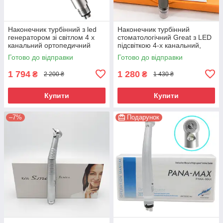
Наконечник турбінний з led
Наконечник турбінний
генератором зі світлом 4 х
стоматологічний Great з LED
канальний ортопедичний
підсвіткою 4-х канальний,
Great
сталь
Готово до відправки
Готово до відправки
1 794
1 280
₴
₴
2 200 ₴
1 430 ₴
Купити
Купити
–7%
Подарунок