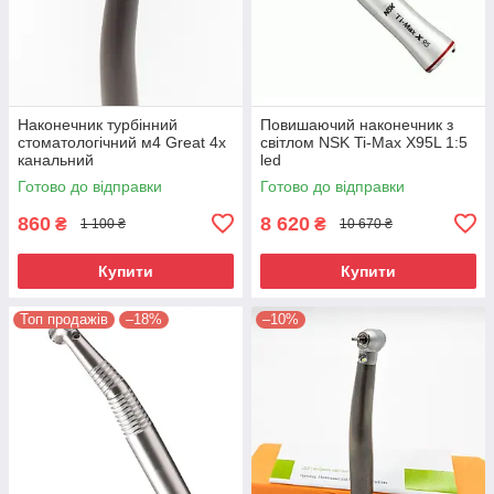
Наконечник турбінний
Повишаючий наконечник з
стоматологічний м4 Great 4х
світлом NSK Ti-Max X95L 1:5
канальний
led
Готово до відправки
Готово до відправки
860
8 620
₴
₴
1 100 ₴
10 670 ₴
Купити
Купити
Топ продажів
–18%
–10%