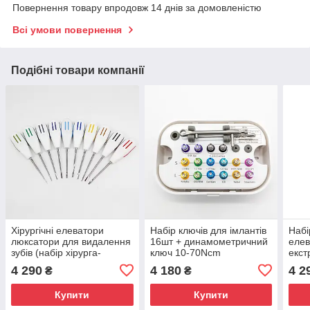
Повернення товару впродовж 14 днів за домовленістю
Всі умови повернення
Подібні товари компанії
Хірургічні елеватори
Набір ключів для імлантів
Набі
люксатори для видалення
16шт + динамометричний
елев
зубів (набір хірурга-
ключ 10-70Ncm
екстр
стоматолога) 10 шт.
форм
4 290
4 180
4 2
₴
₴
Купити
Купити