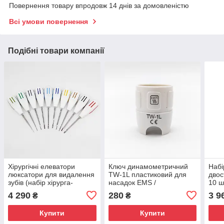
Повернення товару впродовж 14 днів за домовленістю
Всі умови повернення
Подібні товари компанії
Хірургічні елеватори
Ключ динамометричний
Набі
люксатори для видалення
TW-1L пластиковий для
двос
зубів (набір хірурга-
насадок EMS /
10 ш
стоматолога) 10 шт.
Woodpecker
хіру
4 290
280
3 9
₴
₴
Купити
Купити