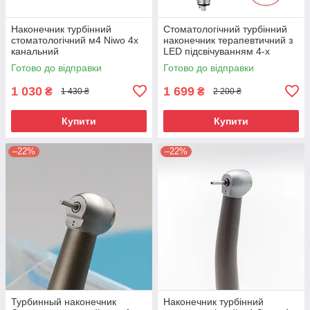
Наконечник турбінний
Стоматологічний турбінний
стоматологічний м4 Niwo 4х
наконечник терапевтичний з
канальний
LED підсвічуванням 4-х
канальний Great
Готово до відправки
Готово до відправки
1 030
1 699
₴
₴
1 430 ₴
2 200 ₴
Купити
Купити
–22%
–22%
Турбинный наконечник
Наконечник турбінний