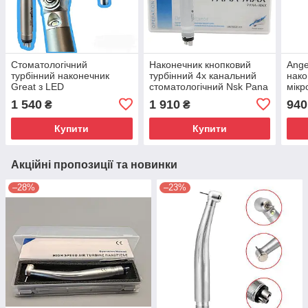
Стоматологічний
Наконечник кнопковий
Ange
турбінний наконечник
турбінний 4х канальний
нако
Great з LED
стоматологічний Nsk Pana
мікр
підсвічуванням 4-х
Max led підсвітка
стом
1 540
1 910
940
₴
₴
канальний + ротор
фікс
Купити
Купити
Акційні пропозиції та новинки
–28%
–23%