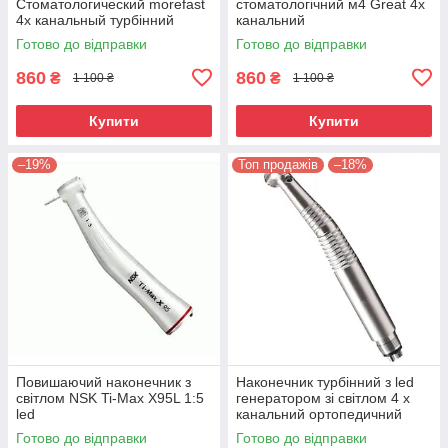
Стоматологический morefast
стоматологічний м4 Great 4х
4х канальный турбінний
канальний
стоматологічний
Готово до відправки
Готово до відправки
860
860
₴
₴
1 100 ₴
1 100 ₴
Купити
Купити
–19%
Топ продажів
–18%
Повишаючий наконечник з
Наконечник турбінний з led
світлом NSK Ti-Max X95L 1:5
генератором зі світлом 4 х
led
канальний ортопедичний
Great
Готово до відправки
Готово до відправки