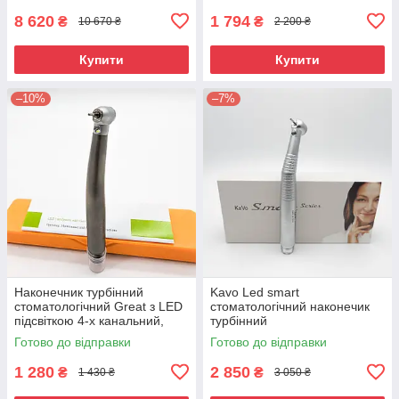
8 620
1 794
₴
₴
10 670 ₴
2 200 ₴
Купити
Купити
–10%
–7%
Наконечник турбінний
Kavo Led smart
стоматологічний Great з LED
стоматологічний наконечик
підсвіткою 4-х канальний,
турбінний
сталь
Готово до відправки
Готово до відправки
1 280
2 850
₴
₴
1 430 ₴
3 050 ₴