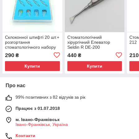
Склоконної штифті 20 шт.+
Стоматологічний
Стом
розгортання
хірургічний Елеватор
212
стоматологічного набору
Seldin R DE-200
скловолоконних штифтів
290
440
210
₴
₴
скловолоконні штифти
Купити
Купити
Про нас
99% позитивних з 82 відгуків за рік
Працює з 01.07.2018
м. Івано-Франківськ
Івано-Франківськ, Україна
Контакти