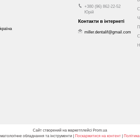
+380 (96) 862-22-52
С
Юрій
Ч
П
Україна
miller.dentalif@gmail.com
С
Н
Сайт створений на маркетплейсі
Prom.ua
Miller Dental - Стоматологічне обладнання та інструменти |
Поскаржитися на контент
|
Політика