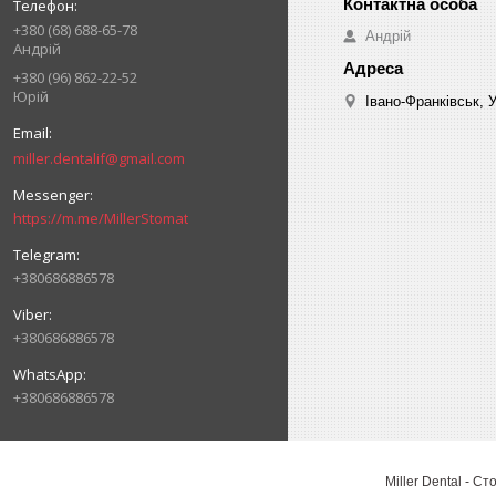
+380 (68) 688-65-78
Андрій
Андрій
+380 (96) 862-22-52
Юрій
Івано-Франківськ, 
miller.dentalif@gmail.com
https://m.me/MillerStomat
+380686886578
+380686886578
+380686886578