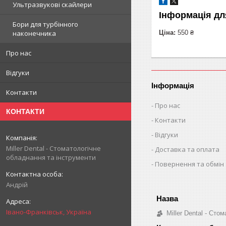
Ультразвукові скайлери
Інформація дл
Бори для турбінного
Ціна:
550 ₴
наконечника
Про нас
Відгуки
Інформація
Контакти
Про нас
КОНТАКТИ
Контакти
Відгуки
Miller Dental - Стоматологічне
Доставка та оплата
обладнання та інструменти
Повернення та обмін
Андрій
Івано-Франківськ, Україна
Miller Dental - Ст