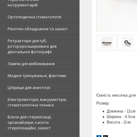
інструментарій
Ортопедична стоматологія
Рентген обладнання та захист
Ретрактори для губ,
роторорозширювачі для
дентальної фотографії
Лампи для вибілювання
Моделі тренувальні, фантоми
Шприци для анестезії
Ємність мисочка для 
Електромотори, вакууматори,
Розмір:
стоматологічна техніка
Довжина - 11см
Бокси для стерилізації,
Ширина - 4.5см
органайзери, касети
Висота - 2см
стерелізаційні, захист