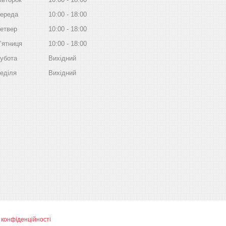
ереда
10:00
18:00
етвер
10:00
18:00
ʼятниця
10:00
18:00
убота
Вихідний
еділя
Вихідний
 конфіденційності