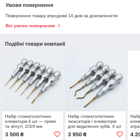
Умови повернення
Повернення товару впродовж 14 днів за домовленістю
Всі умови повернення
Подібні товари компанії
Набір стоматологічних
Набір стоматологічних
Набі
елеваторів 6 шт — прямі
люксаторів / елеваторів
елев
та зігнуті, 2/3/4 мм
для видалення зубів, 4 шт
атра
Easy Twist Luxator
вида
3 500
3 950
4 2
₴
₴