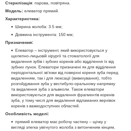
Стерилізація
: парова, повітряна.
Модель:
елеватор прямий.
Характеристика:
Ширина жолоба: 3.5 мм;
Довжина інструмента: 150 мм;
Призначення:
Елеватор – інструмент, який використовується у
щелепно-лицьовій хірургії та стоматології для
видалення зубів і зубних коренів або відділення їх від
зубних лунок. Елеватори призначені як для відділення
періодонтальної зв'язки від поверхні кореня зуба перед
видаленням, так і для люксації (вивихування), тобто
розгойдування зуба у вестибуло-оральному напрямку
та видалення зуба з альвеоли. Також елеватори
використовуються для видалення фрагментів коренів
зуба, у тому числі для видалення відламаних верхівок
коренів з важкодоступних областей.
Особливість моделі:
прямий елеватор має робочу частину – щічку у
вигляді злегка увігнутого жолоба з витонченим кінцем,