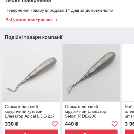
Умови повернення
Повернення товару впродовж 14 днів за домовленістю
Всі умови повернення
Подібні товари компанії
Стоматологічний
Стоматологічний
Набі
хірургічний кутовий
хірургічний Елеватор
елев
Елеватор Apical L DE-217
Seldin R DE-200
шт (
мм),
330
440
3 9
₴
₴