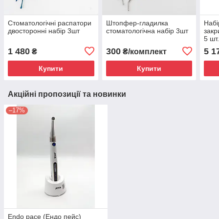
Стоматологічні распатори
Штопфер-гладилка
Набі
двосторонні набір 3шт
стоматологічна набір 3шт
закр
5 шт
стери
1 480
300
5 1
₴
₴/комплект
/ 4.3
Купити
Купити
Акційні пропозиції та новинки
–17%
Endo pace (Ендо пейс)