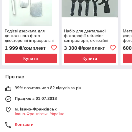
Родієві дзеркала для
Набір для дентальної
Мета
дентального фото
фотографії retractor:
дзер
двосторонні інтраоральні
контрастери, оклюзійні
фото
набір 5шт + ручка
дзеркала, ретрактори
двос
1 999
3 300
600
₴/комплект
₴/комплект
Купити
Купити
Про нас
99% позитивних з 82 відгуків за рік
Працює з 01.07.2018
м. Івано-Франківськ
Івано-Франківськ, Україна
Контакти