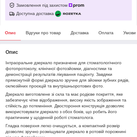
Замовлення під захистом
Доступна доставка
Опис
Відгуки про товар
Доставка
Оплата
Умови
Опис
Інтраоральне дзеркало призначене для стоматологічного
фотопротоколу, клінічної фотозйомки, діагностики та
демонстрації результатів лікування пацієнту. Завдяки
прямокутній формі дзеркало зручне для зйомки зубних рядів,
оклюзійних проєкцій та внутрішньоротових фото.
Дзеркало виготовлене зі скла та має родієве покриття, яке
забезпечує чітке відображення, високу якість зображення та
стійкість до потемніння. Двостороння конструкція дозволяє
використовувати дзеркало з обох боків, що робить його
практичним у щоденній роботі стоматолога.
Гладка поверхня легко очищується, а компактний розмір
дозволяє зручно розміщувати дзеркало в ротовій порожнині