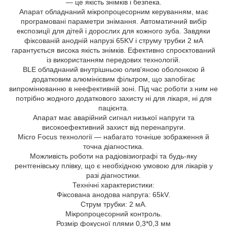
— це якість знімків і безпека.
Апарат обладнаний мікропроцесорним керуванням, має
програмовані параметри знімання. Автоматичний вибір
експозиції для дітей і дорослих для кожного зуба. Завдяки
фіксованій анодній напрузі 65KV і струму трубки 2 мА
гарантується висока якість знімків. Ефективно спроєктований
із використанням передових технологій.
BLE обладнаний внутрішньою олив'яною оболонкою й
додатковим алюмінієвим фільтром, що запобігає
випромінюванню в неефективній зоні. Під час роботи з ним не
потрібно жодного додаткового захисту ні для лікаря, ні для
пацієнта.
Апарат має аварійний сигнал низької напруги та
високоефективний захист від перенапруги.
Micro Focus технології — набагато точніше зображення й
точна діагностика.
Можливість роботи на радіовізиографі та будь-яку
рентгенівську плівку, що є необхідною умовою для лікарів у
разі діагностики.
Технічні характеристики:
Фіксована анодова напруга: 65kV.
Струм трубки: 2 мА.
Мікропроцесорний контроль.
Розмір фокусної плями 0,3*0,3 мм