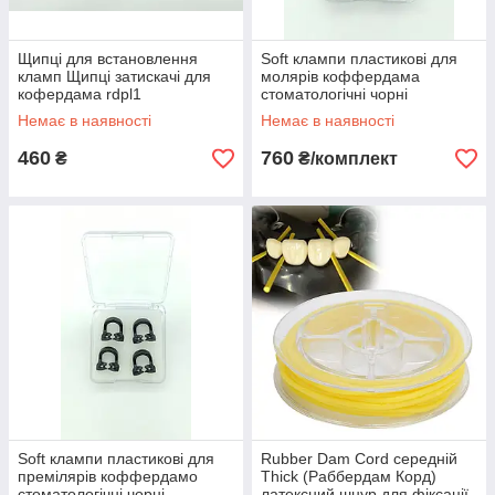
Щипці для встановлення
Soft клампи пластикові для
кламп Щипці затискачі для
молярів коффердама
кофердама rdpl1
стоматологічні чорні
Немає в наявності
Немає в наявності
460
760
₴
₴/комплект
Soft клампи пластикові для
Rubber Dam Cord середній
премілярів коффердамо
Thick (Раббердам Корд)
стоматологічні чорні
латексний шнур для фіксації