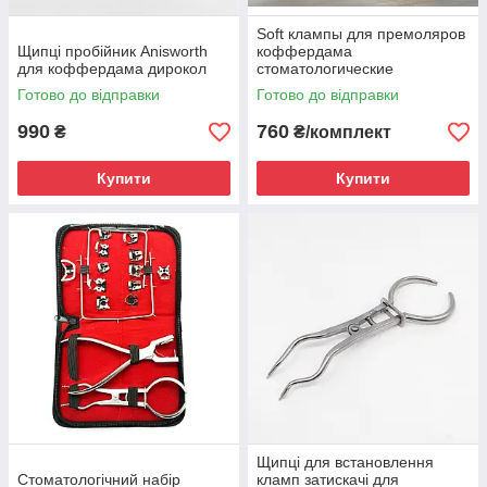
Soft клампы для премоляров
Щипці пробійник Anisworth
коффердама
для коффердама дирокол
стоматологические
Готово до відправки
Готово до відправки
990
760
₴
₴/комплект
Купити
Купити
Щипці для встановлення
Стоматологічний набір
кламп затискачі для